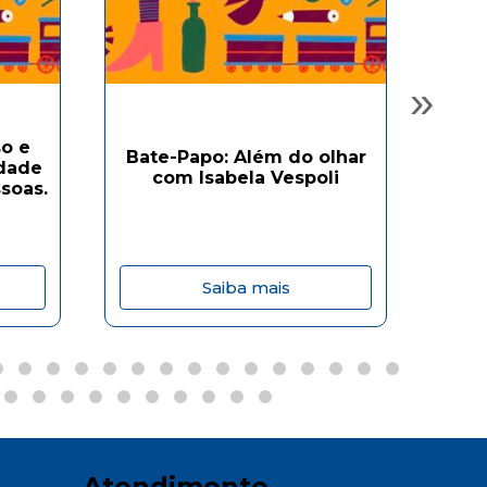
»
o e
Bate-Papo: Além do olhar
Ba
idade
com Isabela Vespoli
soas.
Saiba mais
Atendimento