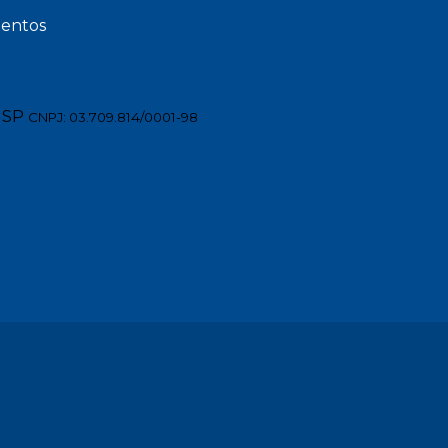
entos
 SP
CNPJ: 03.709.814/0001-98