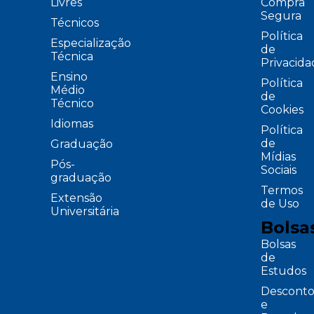
Livres
Compra
Segura
Técnicos
Política
Especialização
de
Técnica
Privacid
Ensino
Política
Médio
de
Técnico
Cookies
Idiomas
Política
de
Graduação
Mídias
Pós-
Sociais
graduação
Termos
Extensão
de Uso
Universitária
Bolsa
Bolsas
de
Estudos
Desconto
e