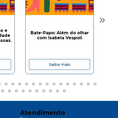
»
o e
Bate-Papo: Além do olhar
Ba
idade
com Isabela Vespoli
soas.
Saiba mais
Atendimento