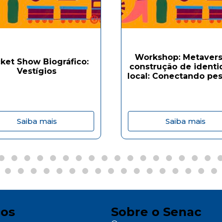
Workshop: Metavers
ket Show Biográfico:
construção de ident
Vestígios
local: Conectando pes
Saiba mais
Saiba mais
ços
Sobre o Senac