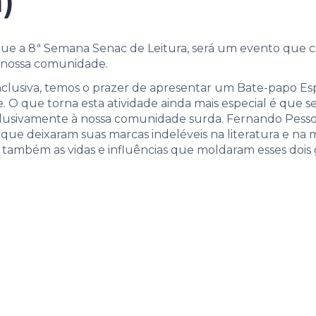
 locais e suas 
)
 a 8ª Semana Senac de Leitura, será um evento que cel
m nossa comunidade.
lusiva, temos o prazer de apresentar um Bate-papo Espe
e. O que torna esta atividade ainda mais especial é que
xclusivamente à nossa comunidade surda. Fernando Pessoa,
cas que deixaram suas marcas indeléveis na literatura e n
também as vidas e influências que moldaram esses dois gê