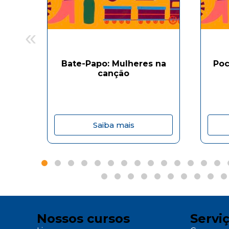
«
Bate-Papo: Mulheres na
Poc
canção
Saiba mais
Nossos cursos
Servi