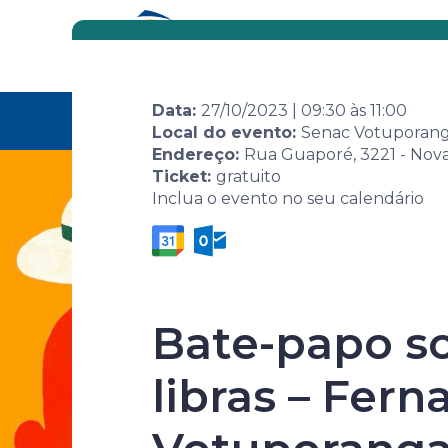
Eventos
Por área
Data:
27/10/2023
|
09:30
às
11:00
Home
Agenda de
Evento
8ª Semana Senac 
eventos
identidades loca
Local do evento:
Senac Votuporan
Endereço:
Rua Guaporé, 3221 - Nova
Ticket:
gratuito
Inclua o evento no seu calendário
8ª Semana S
Bate-papo s
Biografia: 
libras – Fer