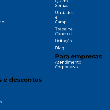
Quem
Somos
Unidades
e
ade
Campi
Trabalhe
Conosco
Licitação
Blog
Para empresas
Atendimento
Corporativo
s e descontos
s