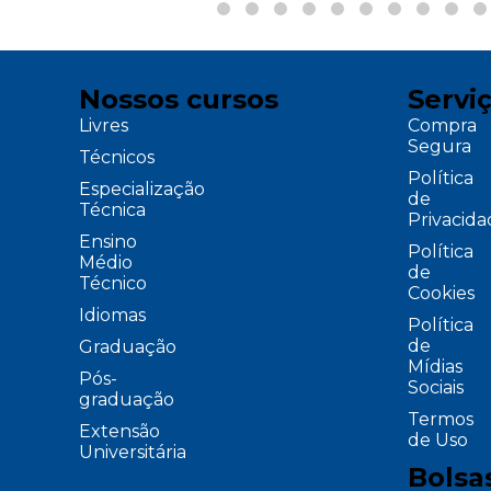
Nossos cursos
Servi
Livres
Compra
Segura
Técnicos
Política
Especialização
de
Técnica
Privacid
Ensino
Política
Médio
de
Técnico
Cookies
Idiomas
Política
de
Graduação
Mídias
Pós-
Sociais
graduação
Termos
Extensão
de Uso
Universitária
Bolsa