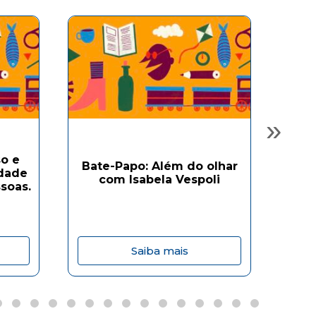
»
o e
Bate-Papo: Além do olhar
Ba
idade
com Isabela Vespoli
soas.
Saiba mais