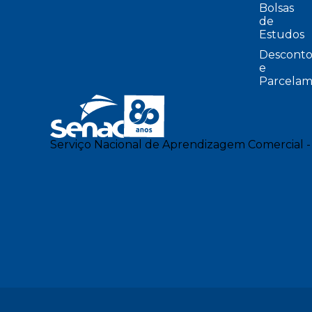
Bolsas
de
Estudos
Desconto
e
Parcelam
Serviço Nacional de Aprendizagem Comercial -