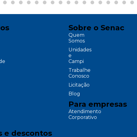
ços
Sobre o Senac
Quem
Somos
Unidades
e
ade
Campi
Trabalhe
Conosco
Licitação
Blog
Para empresas
Atendimento
Corporativo
s e descontos