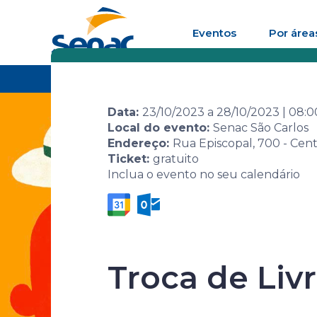
Eventos
Por área
Home
Agenda de eventos
Evento
8ª Seman
Data:
23/10/2023
a
28/10/2023
|
08:
Local do evento:
Senac São Carlos
Endereço:
Rua Episcopal, 700 - Cent
Ticket:
gratuito
Inclua o evento no seu calendário
8ª Semana S
Biografia: 
Troca de Liv
identidades