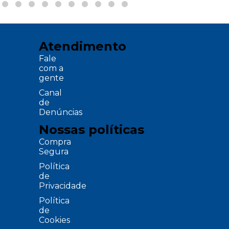
Atendimento
Fale
com a
gente
Canal
de
Denúncias
Nossas políticas
Compra
Segura
Política
de
Privacidade
Política
de
Cookies