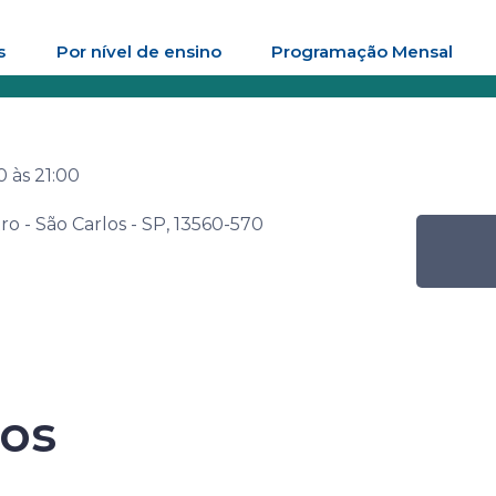
s
Por nível de ensino
Programação Mensal
a Senac de Leitura – Biografia: a construção de identidades loc
00
às
21:00
ro - São Carlos - SP, 13560-570
enac de Leitur
a construção de
ros
 locais e suas 