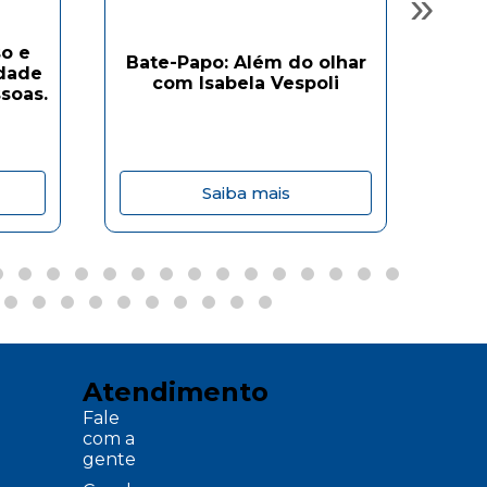
»
o e
Bate-Papo: Além do olhar
Ba
idade
com Isabela Vespoli
soas.
Saiba mais
Atendimento
Fale
com a
gente