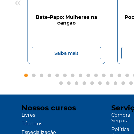
«
Bate-Papo: Mulheres na
Poc
canção
Saiba mais
Nossos cursos
Servi
Livres
Compra
Segura
Técnicos
Política
Especialização