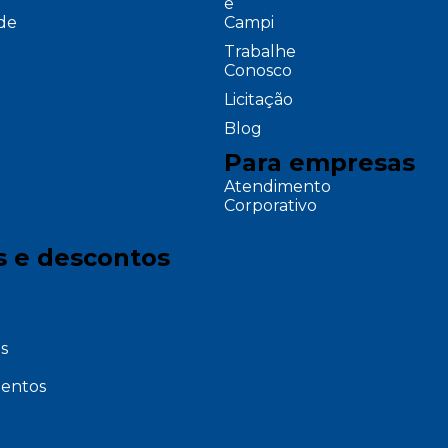
e
ade
Campi
Trabalhe
Conosco
Licitação
Blog
Para empresas
Atendimento
Corporativo
s e descontos
s
entos