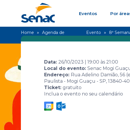
Eventos
Por área
Home
Agenda de
Evento
8ª Semana 
eventos
conexões
Data:
26/10/2023
|
19:00
às
21:00
Local do evento:
Senac Mogi Guaç
Endereço:
Rua Adelino Damião, 56 (
Paulista - Mogi Guaçu - SP, 13840-4
8ª Semana S
Ticket:
gratuito
Inclua o evento no seu calendário
Biografia: 