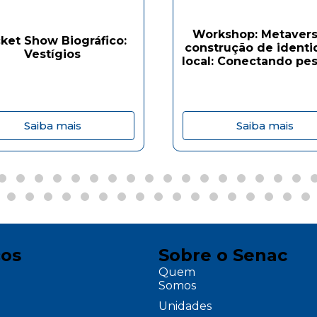
Workshop: Metavers
ket Show Biográfico:
construção de ident
Vestígios
local: Conectando pes
Saiba mais
Saiba mais
ços
Sobre o Senac
Quem
Somos
Unidades