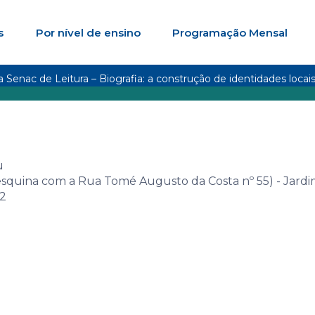
s
Por nível de ensino
Programação Mensal
Senac de Leitura – Biografia: a construção de identidades locais
u
esquina com a Rua Tomé Augusto da Costa nº 55) - Jard
02
enac de Leitur
a construção de