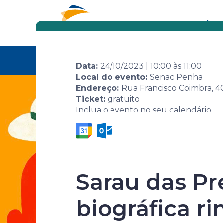
Eventos
Por área
Home
Agenda de
Evento
8ª Semana Sen
eventos
e suas conex
Data:
24/10/2023
|
10:00
às
11:00
Local do evento:
Senac Penha
Endereço:
Rua Francisco Coimbra, 4
Ticket:
gratuito
Inclua o evento no seu calendário
8ª Semana S
Sarau das P
Biografia: 
biográfica r