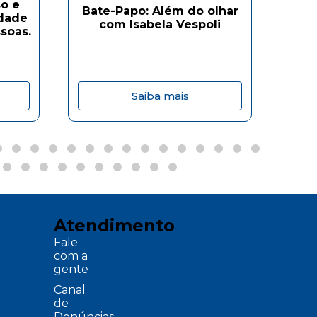
o e
Bate-Papo: Além do olhar
Ba
idade
com Isabela Vespoli
soas.
Saiba mais
Atendimento
Fale
com a
gente
Canal
de
Denúncias