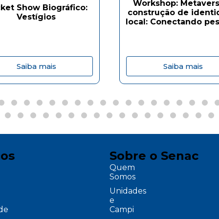
Workshop: Metavers
ket Show Biográfico:
construção de ident
Vestígios
local: Conectando pes
Saiba mais
Saiba mais
ços
Sobre o Senac
Quem
Somos
Unidades
e
ade
Campi