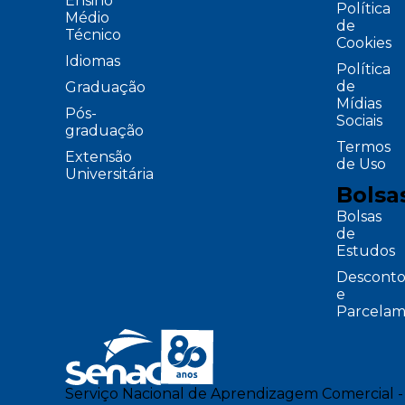
Ensino
Política
Médio
de
Técnico
Cookies
Idiomas
Política
de
Graduação
Mídias
Pós-
Sociais
graduação
Termos
Extensão
de Uso
Universitária
Bolsa
Bolsas
de
Estudos
Desconto
e
Parcelam
Serviço Nacional de Aprendizagem Comercial -