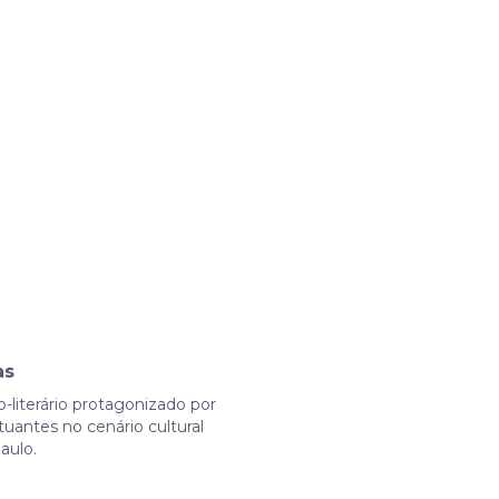
as
o-literário protagonizado por
uantes no cenário cultural
aulo.