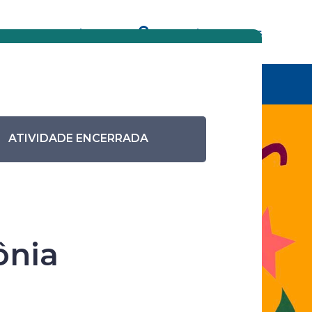
Eventos anteriores
Pesquisar eventos
tividade
Sarau das Pretas em uma cerimônia
biográfica rimada
ATIVIDADE ENCERRADA
a –
ônia