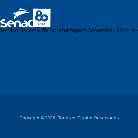
Serviço Nacional de Aprendizagem Comercial - SP
CNPJ: 
Copyright © 2026 - Todos os Direitos Reservados