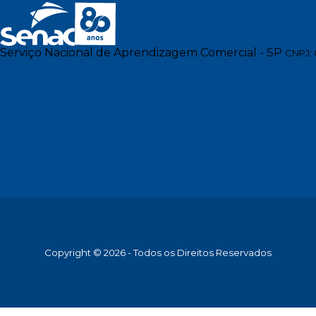
Serviço Nacional de Aprendizagem Comercial - SP
CNPJ: 
Copyright © 2026 - Todos os Direitos Reservados