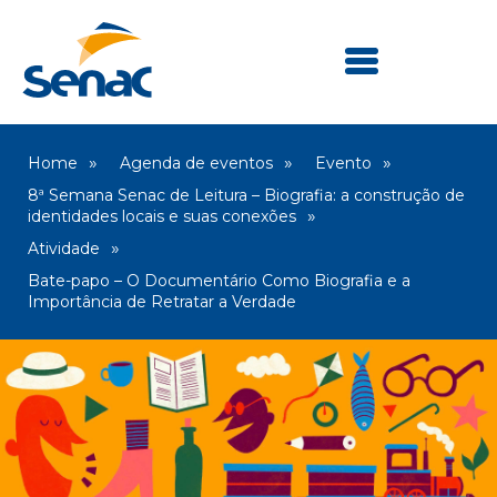
Home
Agenda de eventos
Evento
8ª Semana Senac de Leitura – Biografia: a construção de
identidades locais e suas conexões
Atividade
Bate-papo – O Documentário Como Biografia e a
Importância de Retratar a Verdade