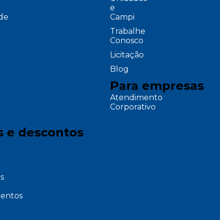
e
ade
Campi
Trabalhe
Conosco
Licitação
Blog
Para empresas
Atendimento
Corporativo
s e descontos
s
entos