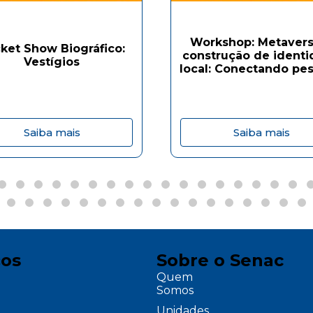
Workshop: Metavers
ket Show Biográfico:
construção de ident
Vestígios
local: Conectando pes
Saiba mais
Saiba mais
ços
Sobre o Senac
Quem
Somos
Unidades