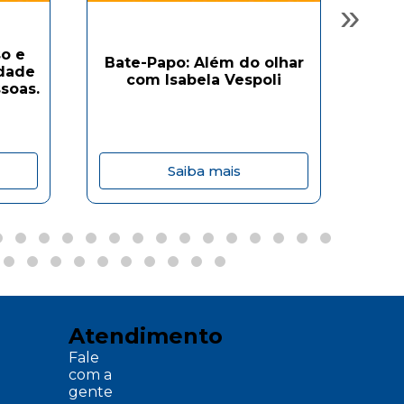
»
o e
Bate-Papo: Além do olhar
Ba
idade
com Isabela Vespoli
soas.
Saiba mais
Atendimento
Fale
com a
gente