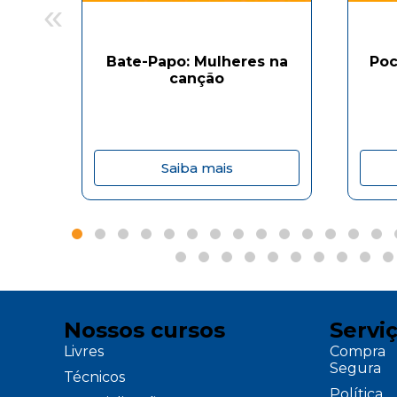
«
Bate-Papo: Mulheres na
Poc
canção
Saiba mais
Nossos cursos
Servi
Livres
Compra
Segura
Técnicos
Política