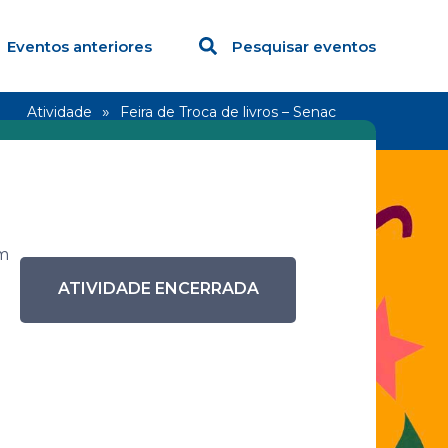
Eventos anteriores
Pesquisar eventos
e
Atividade
Feira de Troca de livros – Senac
Mogi Guaçu
im
ATIVIDADE ENCERRADA
a –