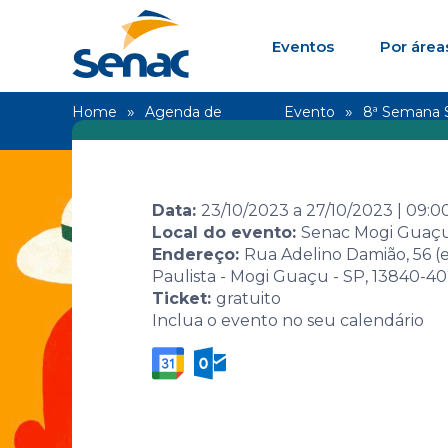
Eventos
Por área
Home
Agenda de
Evento
8ª Semana Se
eventos
suas conex
Data:
23/10/2023
a
27/10/2023
|
09:0
Local do evento:
Senac Mogi Guaç
Endereço:
Rua Adelino Damião, 56 (
Paulista - Mogi Guaçu - SP, 13840-4
8ª Semana S
Ticket:
gratuito
Inclua o evento no seu calendário
Biografia: 