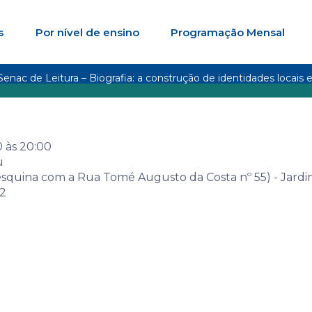
s
Por nível de ensino
Programação Mensal
nac de Leitura – Biografia: a construção de identidades locais 
ões
0
às
20:00
u
esquina com a Rua Tomé Augusto da Costa nº 55) - Jard
02
enac de Leitur
a construção de