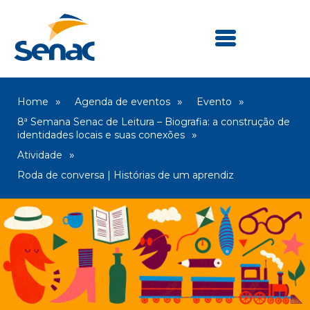
Home
Agenda de eventos
Evento
8ª Semana Senac de Leitura – Biografia: a construção de
identidades locais e suas conexões
Atividade
Roda de conversa | Histórias de um aprendiz