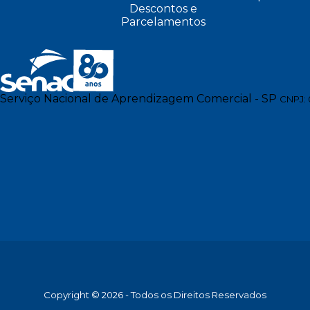
Descontos e
Parcelamentos
Serviço Nacional de Aprendizagem Comercial - SP
CNPJ: 
Copyright © 2026 - Todos os Direitos Reservados