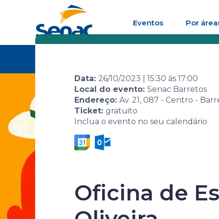
Eventos
Por área
Home
Agenda de
Evento
8ª Semana Se
eventos
suas conexõ
Data:
26/10/2023
|
15:30
às
17:00
Local do evento:
Senac Barretos
Endereço:
Av. 21, 087 - Centro - Barr
Ticket:
gratuito
Inclua o evento no seu calendário
8ª Semana S
Biografia: 
Oficina de E
Oliveira