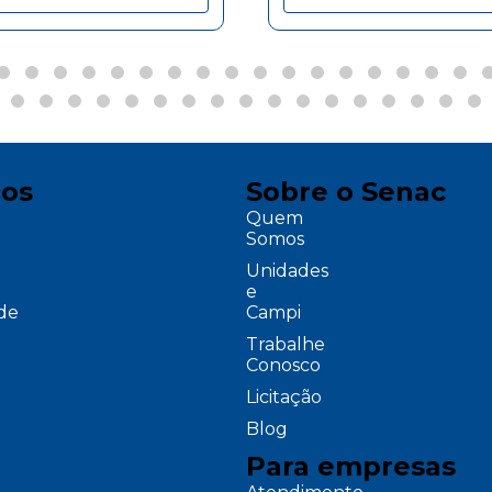
ços
Sobre o Senac
Quem
Somos
Unidades
e
ade
Campi
Trabalhe
Conosco
Licitação
Blog
Para empresas