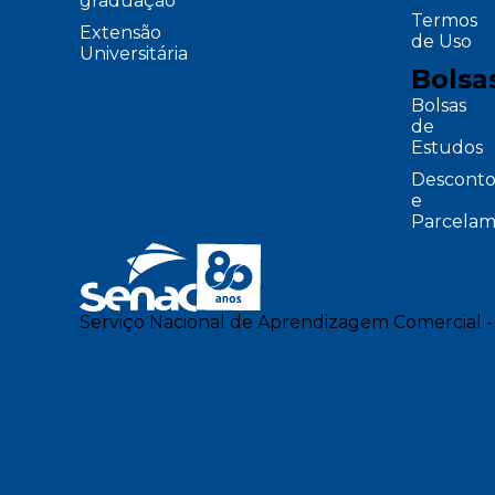
graduação
Termos
Extensão
de Uso
Universitária
Bolsa
Bolsas
de
Estudos
Desconto
e
Parcelam
Serviço Nacional de Aprendizagem Comercial -