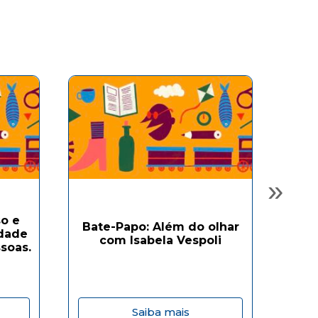
»
o e
Bate-Papo: Além do olhar
Ba
idade
com Isabela Vespoli
soas.
Saiba mais