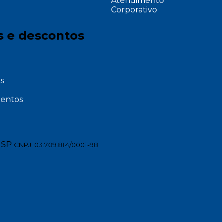
Atendimento
Corporativo
s e descontos
s
entos
 SP
CNPJ: 03.709.814/0001-98