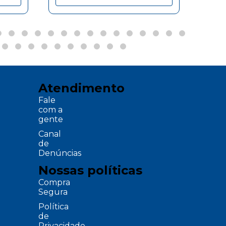
Atendimento
Fale
com a
gente
Canal
de
Denúncias
Nossas políticas
Compra
Segura
Política
de
Privacidade