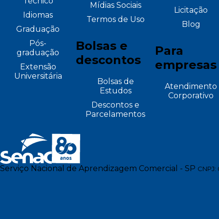
Técnico
Mídias Sociais
Licitação
Idiomas
Termos de Uso
Blog
Graduação
Pós-
Bolsas e
Para
graduação
descontos
empresas
Extensão
Universitária
Bolsas de
Atendimento
Estudos
Corporativo
Descontos e
Parcelamentos
Serviço Nacional de Aprendizagem Comercial - SP
CNPJ: 