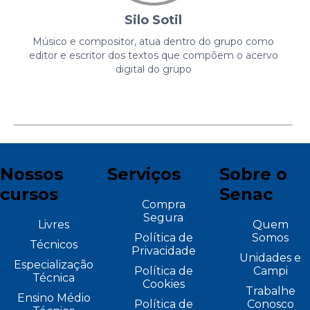
Silo Sotil
Músico e compositor, atua dentro do grupo como
editor e escritor dos textos que compõem o acervo
digital do grupo
Nossos
Serviços
Sobre o
cursos
Senac
Compra
Segura
Livres
Quem
Política de
Somos
Técnicos
Privacidade
Unidades e
Especialização
Política de
Campi
Técnica
Cookies
Trabalhe
Ensino Médio
Política de
Conosco