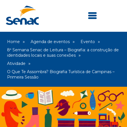
Home
Agenda de eventos
Evento
8ª Semana Senac de Leitura – Biografia: a construção de
identidades locais e suas conexões
Atividade
O Que Te Assombra? Biografia Turística de Campinas –
Primeira Sessão