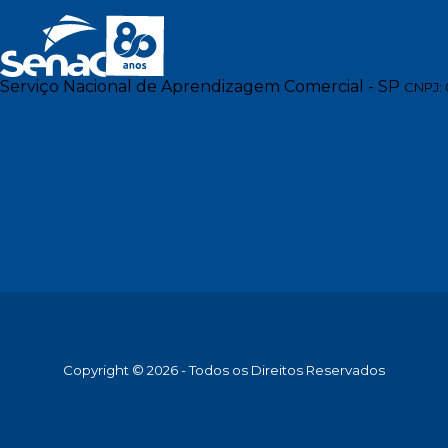
Serviço Nacional de Aprendizagem Comercial - SP
CNPJ: 
Copyright © 2026 - Todos os Direitos Reservados