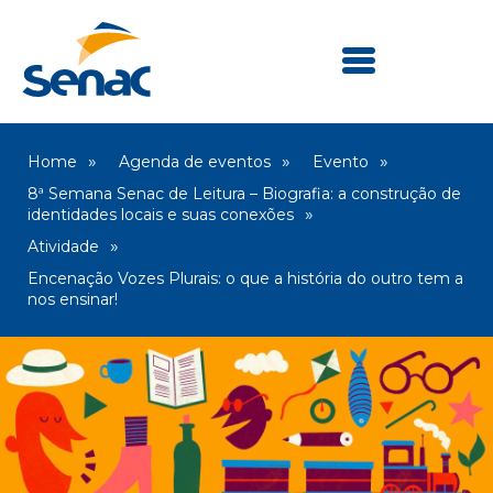
Home
Agenda de eventos
Evento
8ª Semana Senac de Leitura – Biografia: a construção de
identidades locais e suas conexões
Atividade
Encenação Vozes Plurais: o que a história do outro tem a
nos ensinar!