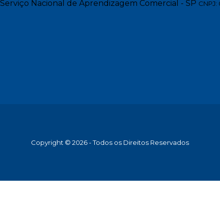
Serviço Nacional de Aprendizagem Comercial - SP
CNPJ: 
Copyright © 2026 - Todos os Direitos Reservados