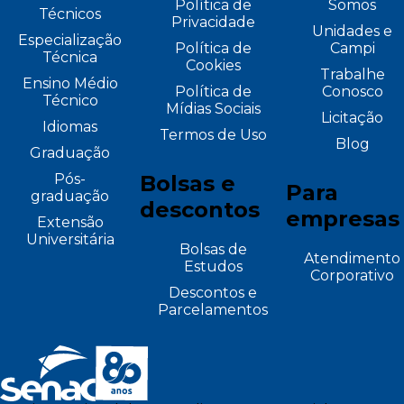
Política de
Somos
Técnicos
Privacidade
Unidades e
Especialização
Política de
Campi
Técnica
Cookies
Trabalhe
Ensino Médio
Política de
Conosco
Técnico
Mídias Sociais
Licitação
Idiomas
Termos de Uso
Blog
Graduação
Pós-
Bolsas e
Para
graduação
descontos
empresas
Extensão
Universitária
Bolsas de
Atendimento
Estudos
Corporativo
Descontos e
Parcelamentos