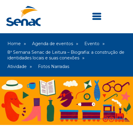
Home
Agenda de eventos
Evento
8ª Semana Senac de Leitura – Biografia: a construção de
identidades locais e suas conexões
Atividade
Fotos Narradas