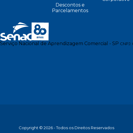
Descontos e
Parcelamentos
Serviço Nacional de Aprendizagem Comercial - SP
CNPJ: 
Copyright © 2026 - Todos os Direitos Reservados