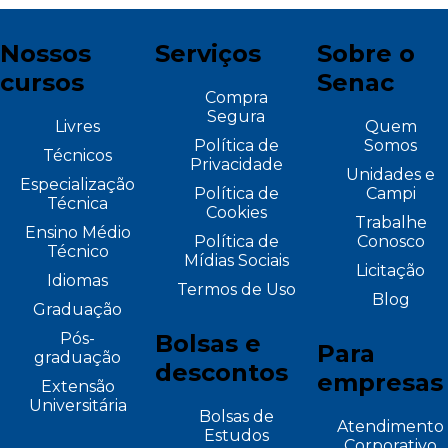
Nossos
Serviços
Sobre o
cursos
Senac
Compra
Segura
Livres
Quem
Política de
Somos
Técnicos
Privacidade
Unidades e
Especialização
Política de
Campi
Técnica
Cookies
Trabalhe
Ensino Médio
Política de
Conosco
Técnico
Mídias Sociais
Licitação
Idiomas
Termos de Uso
Blog
Graduação
Pós-
Bolsas e
Para
graduação
descontos
empresas
Extensão
Universitária
Bolsas de
Atendimento
Estudos
Corporativo