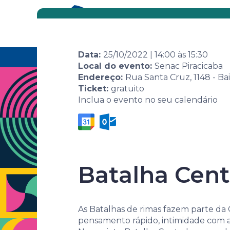
Eventos
Por área
Data:
25/10/2022
|
14:00
às
15:30
Home
Agenda de eventos
Evento
7ª Sema
Local do evento:
Senac Piracicaba
Endereço:
Rua Santa Cruz, 1148 - Bai
Ticket:
gratuito
Inclua o evento no seu calendário
Batalha Cent
7ª Semana 
As Batalhas de rimas fazem parte da 
pensamento rápido, intimidade com as 