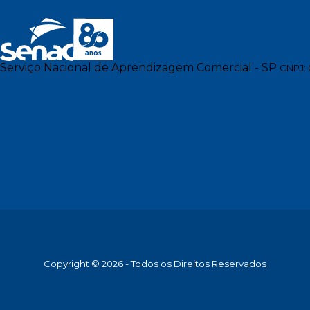
Serviço Nacional de Aprendizagem Comercial - SP
CNPJ: 
Copyright © 2026 - Todos os Direitos Reservados