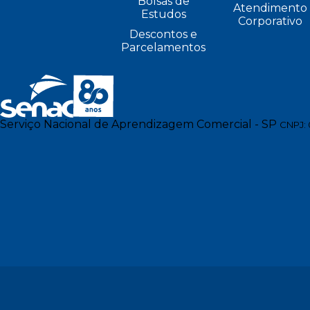
Bolsas de
Atendimento
Estudos
Corporativo
Descontos e
Parcelamentos
Serviço Nacional de Aprendizagem Comercial - SP
CNPJ: 