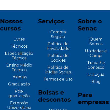
Nossos
Serviços
Sobre o
cursos
Senac
Compra
Segura
Livres
Quem
Política de
Somos
Técnicos
Privacidade
Unidades e
Especialização
Política de
Campi
Técnica
Cookies
Trabalhe
Ensino Médio
Política de
Conosco
Técnico
Mídias Sociais
Licitação
Idiomas
Termos de Uso
Blog
Graduação
Pós-
Bolsas e
Para
graduação
descontos
empresas
Extensão
Universitária