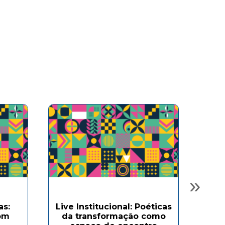
»
as:
Live Institucional: Poéticas
om
da transformação como
Ofi