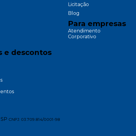
Licitação
Blog
Para empresas
Atendimento
Corporativo
s e descontos
s
entos
 SP
CNPJ: 03.709.814/0001-98