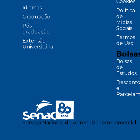
Cookies
Idiomas
Política
de
Graduação
Mídias
Pós-
Sociais
graduação
Termos
Extensão
de Uso
Universitária
Bolsa
Bolsas
de
Estudos
Desconto
e
Parcelam
Serviço Nacional de Aprendizagem Comercial -