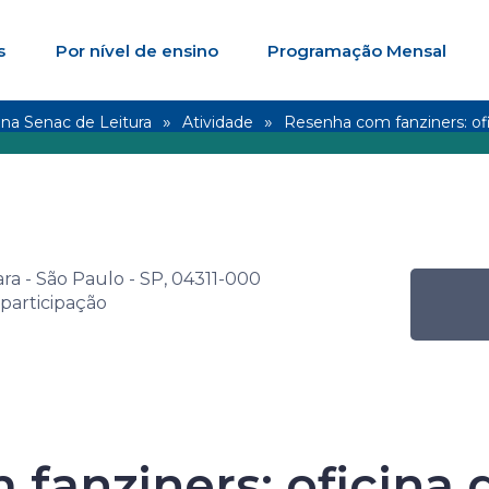
s
Por nível de ensino
Programação Mensal
na Senac de Leitura
Atividade
Resenha com fanziners: ofi
ara - São Paulo - SP, 04311-000
 participação
Senac de Leitur
fanziners: oficina 