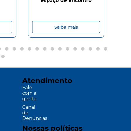
espaço de encontro
Saiba mais
Atendimento
Fale
com a
gente
Canal
de
Denúncias
Nossas políticas