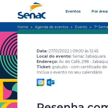
Eventos
Por área
Home
Agenda de eventos
Evento
7ª Sema
Data:
27/10/2022
|
09:00
às
12:45
Local do evento:
Senac Jabaquara
Endereço:
Av. do Café, 298 - Jabaqu
Ticket:
gratuito - com certificado de
Inclua o evento no seu calendário
7ª Semana 
Resenha com 