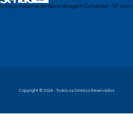
Serviço Nacional de Aprendizagem Comercial - SP
CNPJ: 
Copyright © 2026 - Todos os Direitos Reservados