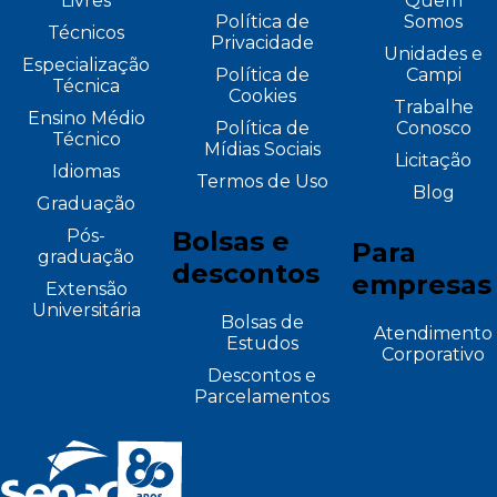
Livres
Quem
Política de
Somos
Técnicos
Privacidade
Unidades e
Especialização
Política de
Campi
Técnica
Cookies
Trabalhe
Ensino Médio
Política de
Conosco
Técnico
Mídias Sociais
Licitação
Idiomas
Termos de Uso
Blog
Graduação
Pós-
Bolsas e
Para
graduação
descontos
empresas
Extensão
Universitária
Bolsas de
Atendimento
Estudos
Corporativo
Descontos e
Parcelamentos