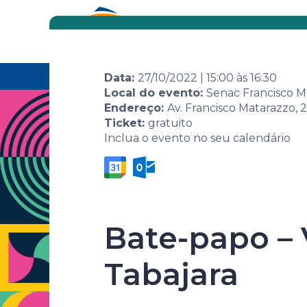
Eventos
Por área
Home
Agenda de eventos
Evento
7ª Sema
Data:
27/10/2022
|
15:00
às
16:30
Local do evento:
Senac Francisco M
Endereço:
Av. Francisco Matarazzo, 
Ticket:
gratuito
Inclua o evento no seu calendário
Bate-papo – 
7ª Semana 
Tabajara