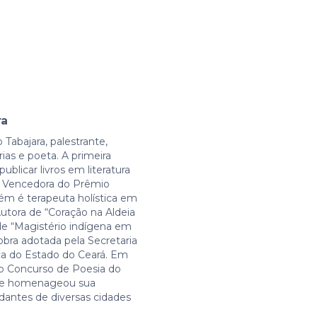
ra
 Tabajara, palestrante,
ias e poeta. A primeira
ublicar livros em literatura
l. Vencedora do Prêmio
ém é terapeuta holística em
Autora de “Coração na Aldeia
e “Magistério indígena em
 obra adotada pela Secretaria
a do Estado do Ceará. Em
do Concurso de Poesia do
ue homenageou sua
udantes de diversas cidades