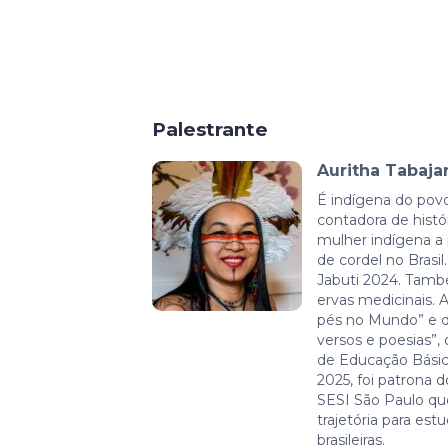
Palestrante
Auritha Tabaja
É indígena do povo
contadora de histór
mulher indígena a p
de cordel no Brasi
Jabuti 2024. Tamb
ervas medicinais. 
pés no Mundo” e d
versos e poesias”,
de Educação Básic
2025, foi patrona 
SESI São Paulo q
trajetória para est
brasileiras.