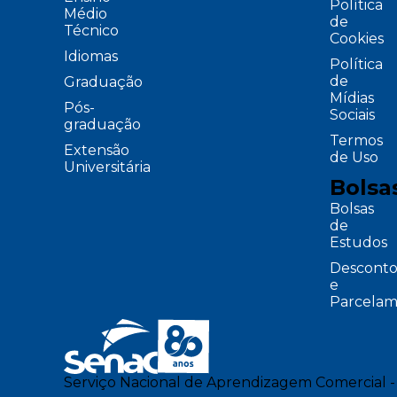
Política
Médio
de
Técnico
Cookies
Idiomas
Política
de
Graduação
Mídias
Pós-
Sociais
graduação
Termos
Extensão
de Uso
Universitária
Bolsa
Bolsas
de
Estudos
Desconto
e
Parcelam
Serviço Nacional de Aprendizagem Comercial -