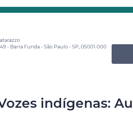
s
Por nível de ensino
Programação Mensal
na Senac de Leitura
Atividade
Bate-papo – Vozes indígena
atarazzo
249 - Barra Funda - São Paulo - SP, 05001-000
Vozes indígenas: Au
Senac de Leitur