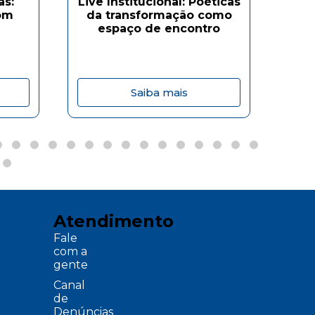
as:
Live Institucional: Poéticas
om
da transformação como
Ofi
espaço de encontro
Saiba mais
Atendimento
Fale
com a
gente
Canal
de
Denúncias