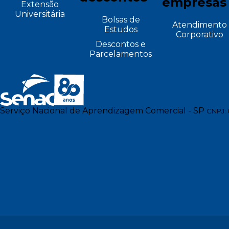
empresas
Extensão
Universitária
Bolsas de
Atendimento
Estudos
Corporativo
Descontos e
Parcelamentos
Serviço Nacional de Aprendizagem Comercial - SP
CNPJ: 