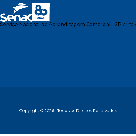
Serviço Nacional de Aprendizagem Comercial - SP
CNPJ: 
Copyright © 2026 - Todos os Direitos Reservados