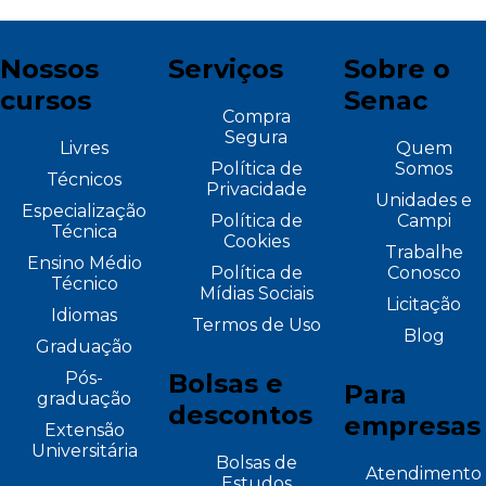
Nossos
Serviços
Sobre o
cursos
Senac
Compra
Segura
Livres
Quem
Política de
Somos
Técnicos
Privacidade
Unidades e
Especialização
Política de
Campi
Técnica
Cookies
Trabalhe
Ensino Médio
Política de
Conosco
Técnico
Mídias Sociais
Licitação
Idiomas
Termos de Uso
Blog
Graduação
Pós-
Bolsas e
Para
graduação
descontos
empresas
Extensão
Universitária
Bolsas de
Atendimento
Estudos