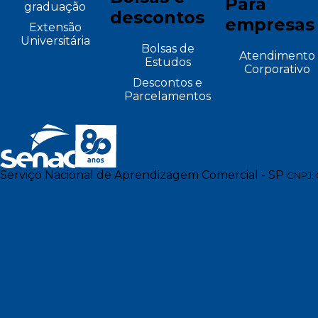
Para
graduação
descontos
empresas
Extensão
Universitária
Bolsas de
Atendimento
Estudos
Corporativo
Descontos e
Parcelamentos
Serviço Nacional de Aprendizagem Comercial - SP
CNPJ: 