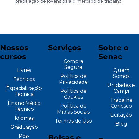
preparação de jovens para o mercado de trabalho.
Nossos
Serviços
Sobre o
cursos
Senac
Compra
Segura
Livres
Quem
Política de
Somos
Técnicos
Privacidade
Unidades e
Especialização
Política de
Campi
Técnica
Cookies
Trabalhe
Ensino Médio
Política de
Conosco
Técnico
Mídias Sociais
Licitação
Idiomas
Termos de Uso
Blog
Graduação
Pós-
Bolsas e