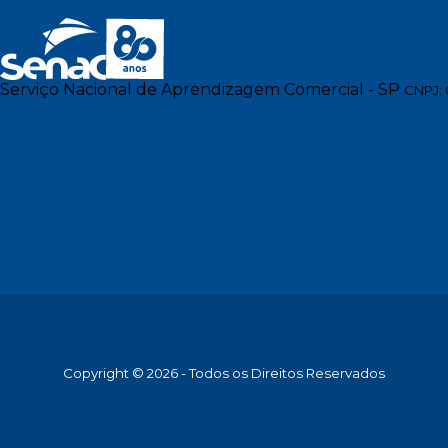
Serviço Nacional de Aprendizagem Comercial - SP
CNPJ: 
Copyright © 2026 - Todos os Direitos Reservados