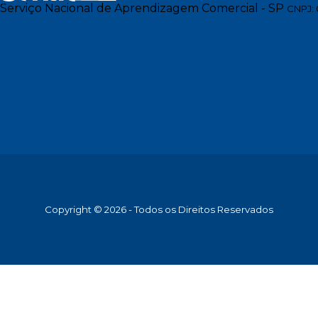
Serviço Nacional de Aprendizagem Comercial - SP
CNPJ: 
Copyright © 2026 - Todos os Direitos Reservados