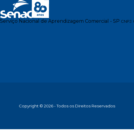
Serviço Nacional de Aprendizagem Comercial - SP
CNPJ: 
Copyright © 2026 - Todos os Direitos Reservados