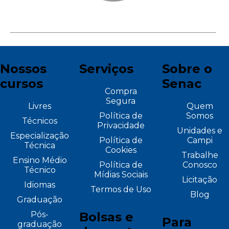
Nossos
Serviços
Sobre o
cursos
Senac
Compra
Segura
Livres
Quem
Política de
Somos
Técnicos
Privacidade
Unidades e
Especialização
Política de
Campi
Técnica
Cookies
Trabalhe
Ensino Médio
Política de
Conosco
Técnico
Mídias Sociais
Licitação
Idiomas
Termos de Uso
Blog
Graduação
Pós-
Bolsas e
Para
graduação