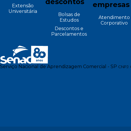
descontos
empresas
Extensão
Universitária
Bolsas de
Atendimento
Estudos
Corporativo
Descontos e
Parcelamentos
Serviço Nacional de Aprendizagem Comercial - SP
CNPJ: 