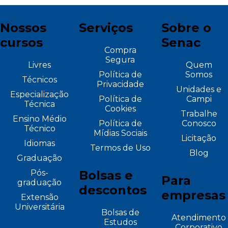
Nossos
Serviços
Sobre o
cursos
Senac
Compra
Segura
Livres
Quem
Política de
Somos
Técnicos
Privacidade
Unidades e
Especialização
Política de
Campi
Técnica
Cookies
Trabalhe
Ensino Médio
Política de
Conosco
Técnico
Mídias Sociais
Licitação
Idiomas
Termos de Uso
Blog
Graduação
Pós-
Bolsas e
Para
graduação
descontos
empresas
Extensão
Universitária
Bolsas de
Atendimento
Estudos
Corporativo