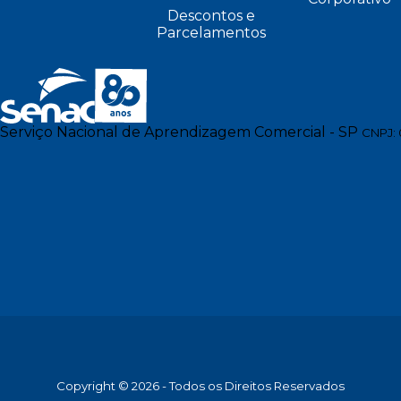
Descontos e
Parcelamentos
Serviço Nacional de Aprendizagem Comercial - SP
CNPJ: 
Copyright © 2026 - Todos os Direitos Reservados