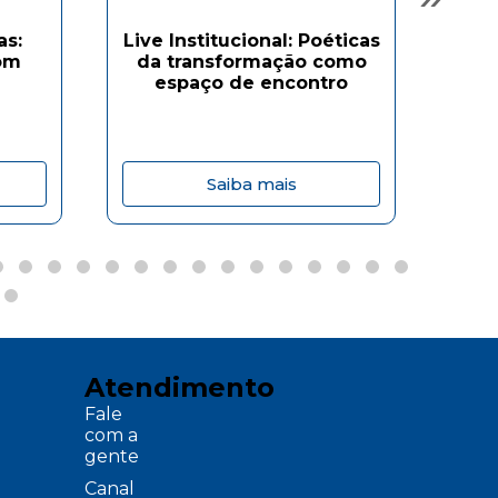
as:
Live Institucional: Poéticas
om
da transformação como
Ofi
espaço de encontro
Saiba mais
Atendimento
Fale
com a
gente
Canal