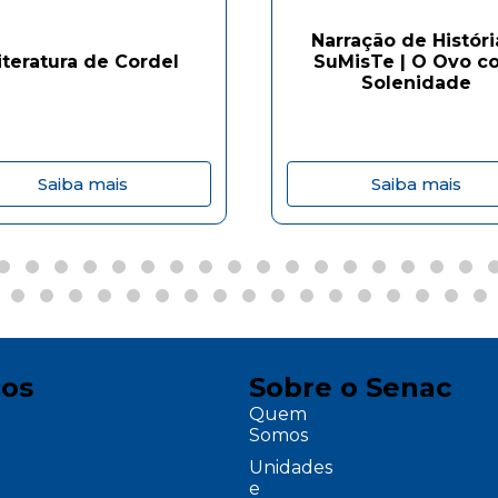
Narração de Históri
iteratura de Cordel
SuMisTe | O Ovo c
Solenidade
Saiba mais
Saiba mais
ços
Sobre o Senac
Quem
Somos
Unidades
e