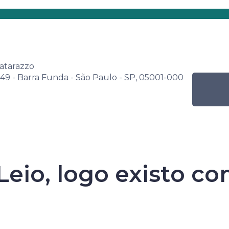
s
Por nível de ensino
Programação Mensal
na Senac de Leitura
Atividade
Bate-papo – Leio, logo exi
atarazzo
249 - Barra Funda - São Paulo - SP, 05001-000
Leio, logo existo c
Senac de Leitur