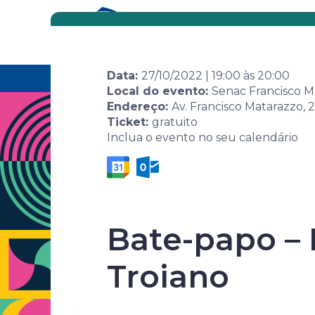
Eventos
Por área
Data:
27/10/2022
|
19:00
às
20:00
Home
Agenda de eventos
Evento
7ª Sema
Local do evento:
Senac Francisco M
Endereço:
Av. Francisco Matarazzo, 
Ticket:
gratuito
Inclua o evento no seu calendário
Bate-papo – 
7ª Semana 
Troiano