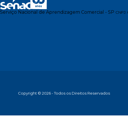
Serviço Nacional de Aprendizagem Comercial - SP
CNPJ: 
Copyright © 2026 - Todos os Direitos Reservados