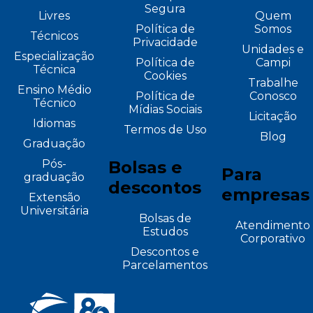
Segura
Livres
Quem
Política de
Somos
Técnicos
Privacidade
Unidades e
Especialização
Política de
Campi
Técnica
Cookies
Trabalhe
Ensino Médio
Política de
Conosco
Técnico
Mídias Sociais
Licitação
Idiomas
Termos de Uso
Blog
Graduação
Pós-
Bolsas e
Para
graduação
descontos
empresas
Extensão
Universitária
Bolsas de
Atendimento
Estudos
Corporativo
Descontos e
Parcelamentos