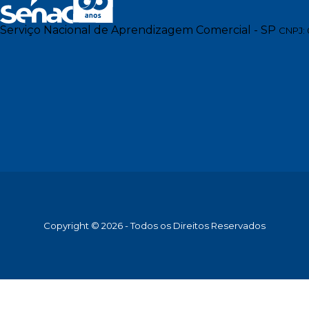
Serviço Nacional de Aprendizagem Comercial - SP
CNPJ: 
Copyright © 2026 - Todos os Direitos Reservados