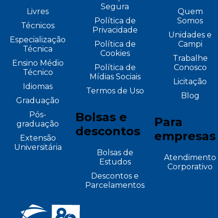
Segura
Livres
Quem
Política de
Somos
Técnicos
Privacidade
Unidades e
Especialização
Política de
Campi
Técnica
Cookies
Trabalhe
Ensino Médio
Política de
Conosco
Técnico
Mídias Sociais
Licitação
Idiomas
Termos de Uso
Blog
Graduação
Pós-
Bolsas e
Para
graduação
descontos
empresas
Extensão
Universitária
Bolsas de
Atendimento
Estudos
Corporativo
Descontos e
Parcelamentos