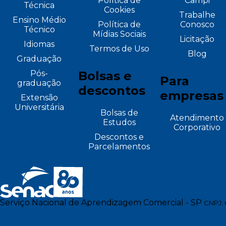
Política de
Campi
Técnica
Cookies
Trabalhe
Ensino Médio
Política de
Conosco
Técnico
Mídias Sociais
Licitação
Idiomas
Termos de Uso
Blog
Graduação
Pós-
Bolsas e
Para
graduação
descontos
empresas
Extensão
Universitária
Bolsas de
Atendimento
Estudos
Corporativo
Descontos e
Parcelamentos
Serviço Nacional de Aprendizagem Comercial - SP
CNPJ: 