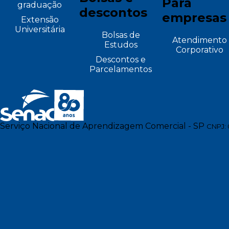
Para
graduação
descontos
empresas
Extensão
Universitária
Bolsas de
Atendimento
Estudos
Corporativo
Descontos e
Parcelamentos
Serviço Nacional de Aprendizagem Comercial - SP
CNPJ: 