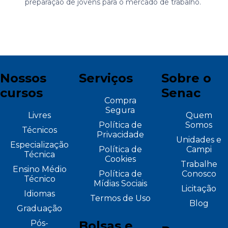
preparação de jovens para o mercado de trabalho.
Nossos
Serviços
Sobre o
cursos
Senac
Compra
Segura
Livres
Quem
Política de
Somos
Técnicos
Privacidade
Unidades e
Especialização
Política de
Campi
Técnica
Cookies
Trabalhe
Ensino Médio
Política de
Conosco
Técnico
Mídias Sociais
Licitação
Idiomas
Termos de Uso
Blog
Graduação
Pós-
Bolsas e