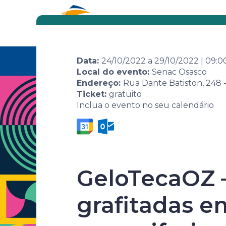
Eventos
Por área
Home
Agenda de
Evento
7ª Semana 
Data:
24/10/2022
a
29/10/2022
|
09:0
eventos
Leitura
Local do evento:
Senac Osasco
Endereço:
Rua Dante Batiston, 248 -
Ticket:
gratuito
Inclua o evento no seu calendário
GeloTecaOZ –
7ª Semana 
grafitadas e