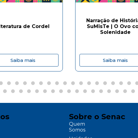
Narração de Históri
iteratura de Cordel
SuMisTe | O Ovo c
Solenidade
Saiba mais
Saiba mais
ços
Sobre o Senac
Quem
Somos