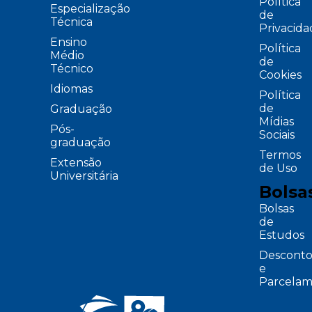
Política
Especialização
de
Técnica
Privacid
Ensino
Política
Médio
de
Técnico
Cookies
Idiomas
Política
de
Graduação
Mídias
Pós-
Sociais
graduação
Termos
Extensão
de Uso
Universitária
Bolsa
Bolsas
de
Estudos
Desconto
e
Parcelam