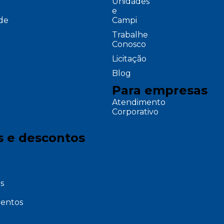
Unidades
e
ade
Campi
Trabalhe
Conosco
Licitação
Blog
Para empresas
Atendimento
Corporativo
s e descontos
s
entos