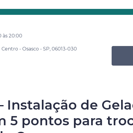
s
Por nível de ensino
Programação Mensal
Senac de
Atividade
GeloTecaOZ – Instalação de Geladei
0
às
20:00
periferia de Osasco
 Centro - Osasco - SP, 06013-030
 Instalação de Gela
Senac de Leitur
m 5 pontos para troc