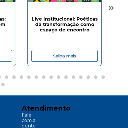
»
as:
Live Institucional: Poéticas
om
da transformação como
Ofi
espaço de encontro
Saiba mais
Atendimento
Fale
com a
gente