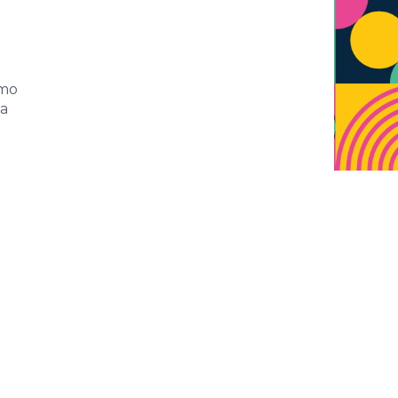
omo
 a