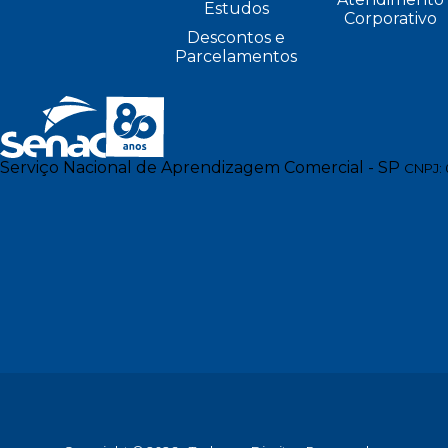
Estudos
Corporativo
Descontos e
Parcelamentos
Serviço Nacional de Aprendizagem Comercial - SP
CNPJ: 