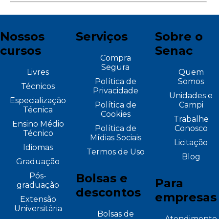
Nossos
Serviços
Sobre o
cursos
Senac
Compra
Segura
Livres
Quem
Política de
Somos
Técnicos
Privacidade
Unidades e
Especialização
Política de
Campi
Técnica
Cookies
Trabalhe
Ensino Médio
Política de
Conosco
Técnico
Mídias Sociais
Licitação
Idiomas
Termos de Uso
Blog
Graduação
Pós-
Bolsas e
Para
graduação
descontos
empresas
Extensão
Universitária
Bolsas de
Atendimento