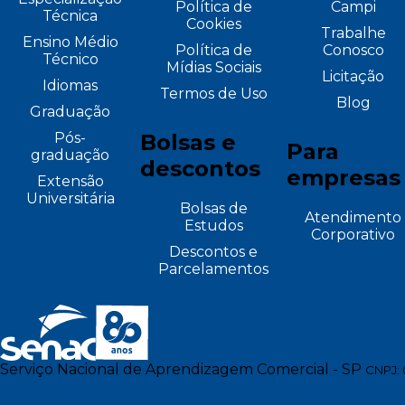
Política de
Campi
Técnica
Cookies
Trabalhe
Ensino Médio
Política de
Conosco
Técnico
Mídias Sociais
Licitação
Idiomas
Termos de Uso
Blog
Graduação
Pós-
Bolsas e
Para
graduação
descontos
empresas
Extensão
Universitária
Bolsas de
Atendimento
Estudos
Corporativo
Descontos e
Parcelamentos
Serviço Nacional de Aprendizagem Comercial - SP
CNPJ: 