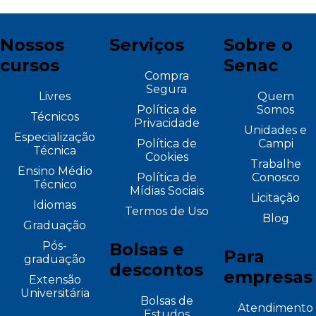
Nossos
Serviços
Sobre o
cursos
Senac
Compra
Segura
Livres
Quem
Política de
Somos
Técnicos
Privacidade
Unidades e
Especialização
Política de
Campi
Técnica
Cookies
Trabalhe
Ensino Médio
Política de
Conosco
Técnico
Mídias Sociais
Licitação
Idiomas
Termos de Uso
Blog
Graduação
Pós-
Bolsas e
Para
graduação
descontos
empresas
Extensão
Universitária
Bolsas de
Atendimento
Estudos