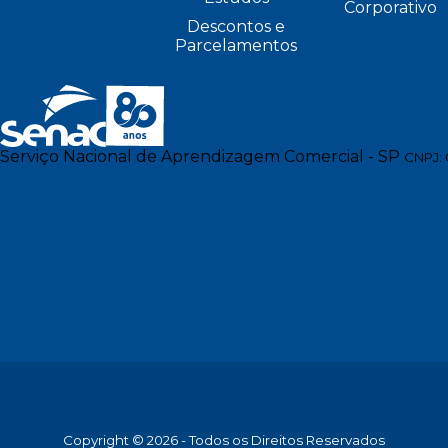
Corporativo
Descontos e
Parcelamentos
Serviço Nacional de Aprendizagem Comercial - SP
CNPJ: 
Copyright © 2026 - Todos os Direitos Reservados