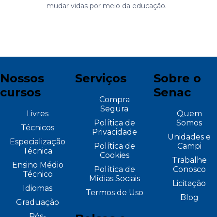
mudar vidas por meio da educação.
Nossos
Serviços
Sobre o
cursos
Senac
Compra
Segura
Livres
Quem
Política de
Somos
Técnicos
Privacidade
Unidades e
Especialização
Política de
Campi
Técnica
Cookies
Trabalhe
Ensino Médio
Política de
Conosco
Técnico
Mídias Sociais
Licitação
Idiomas
Termos de Uso
Blog
Graduação
Pós-