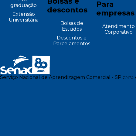
Bolsas e
Para
graduação
descontos
empresas
Extensão
Universitária
Bolsas de
Atendimento
Estudos
Corporativo
Descontos e
Parcelamentos
Serviço Nacional de Aprendizagem Comercial - SP
CNPJ: 