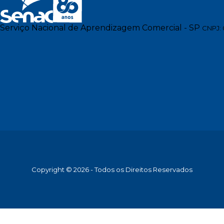
Serviço Nacional de Aprendizagem Comercial - SP
CNPJ: 
Copyright © 2026 - Todos os Direitos Reservados