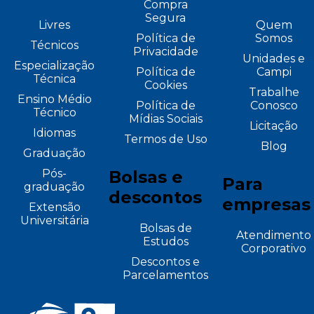
Compra
Segura
Livres
Quem
Política de
Somos
Técnicos
Privacidade
Unidades e
Especialização
Política de
Campi
Técnica
Cookies
Trabalhe
Ensino Médio
Política de
Conosco
Técnico
Mídias Sociais
Licitação
Idiomas
Termos de Uso
Blog
Graduação
Pós-
Bolsas e
Para
graduação
descontos
empresas
Extensão
Universitária
Bolsas de
Atendimento
Estudos
Corporativo
Descontos e
Parcelamentos