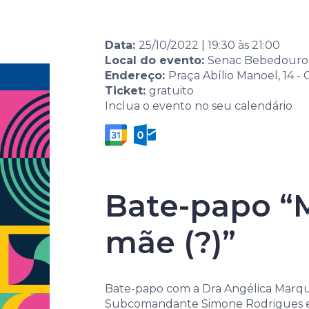
Eventos
Por área
Data:
25/10/2022
|
19:30
às
21:00
Local do evento:
Senac Bebedouro
Endereço:
Praça Abílio Manoel, 14 -
Home
Agenda de eventos
Evento
7ª Sema
Ticket:
gratuito
Inclua o evento no seu calendário
Bate-papo “M
mãe (?)”
7ª Semana 
Bate-papo com a Dra Angélica Marques
Subcomandante Simone Rodrigues e 