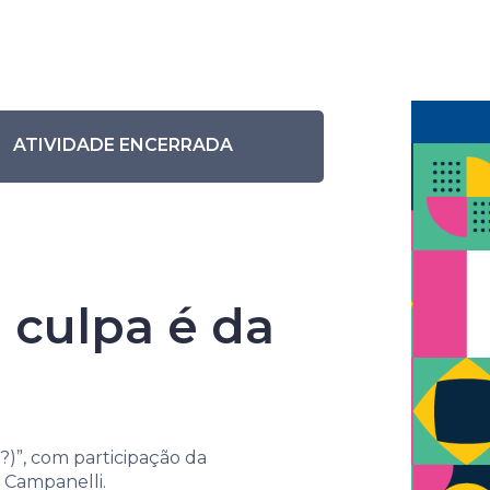
Eventos anteriores
Pesquisar eventos
os: a culpa é da mãe (?)”
ATIVIDADE ENCERRADA
 culpa é da
a
?)”, com participação da
 Campanelli.