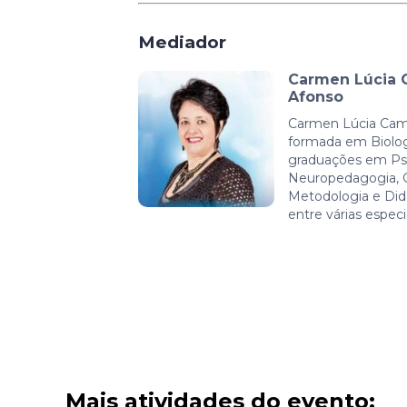
Mediador
Carmen Lúcia 
Afonso
Carmen Lúcia Camp
formada em Biolog
graduações em Psi
Neuropedagogia, G
Metodologia e Didá
entre várias espec
Mais atividades do evento: