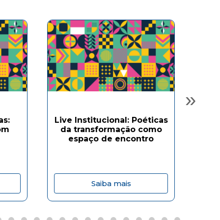
»
as:
Live Institucional: Poéticas
om
da transformação como
Ofi
espaço de encontro
Saiba mais