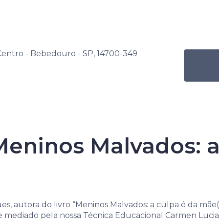
s
Por nível de ensino
Programação Mensal
 Centro - Bebedouro - SP, 14700-349
na Senac de Leitura
Atividade
Bate-papo “Meninos Malvad
eninos Malvados: a
Senac de Leitur
, autora do livro “Meninos Malvados: a culpa é da mãe(
mediado pela nossa Técnica Educacional Carmen Lucia