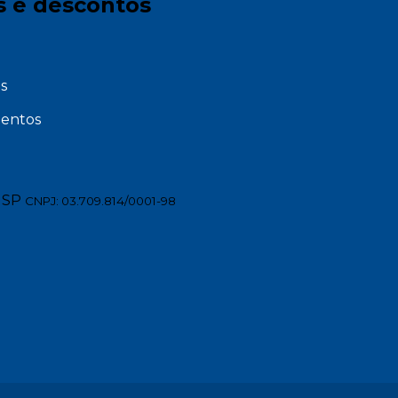
s e descontos
s
entos
 SP
CNPJ: 03.709.814/0001-98