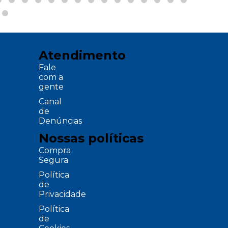
Atendimento
Fale
com a
gente
Canal
de
Denúncias
Nossas políticas
Compra
Segura
Política
de
Privacidade
Política
de