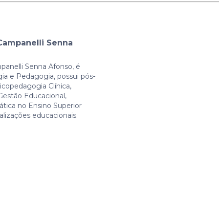
Campanelli Senna
anelli Senna Afonso, é
ia e Pedagogia, possui pós-
copedagogia Clínica,
estão Educacional,
tica no Ensino Superior
ializações educacionais.