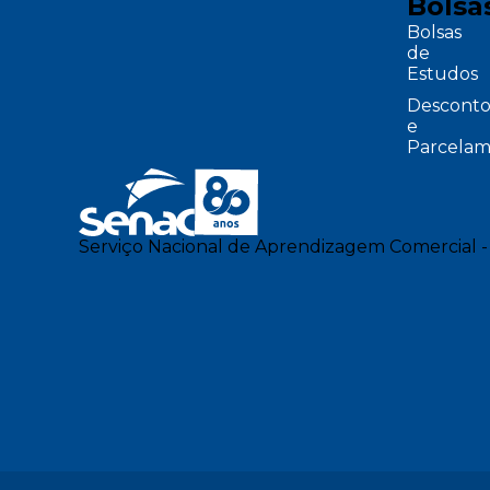
Bolsa
Bolsas
de
Estudos
Desconto
e
Parcelam
Serviço Nacional de Aprendizagem Comercial -