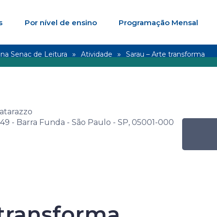
s
Por nível de ensino
Programação Mensal
na Senac de Leitura
Atividade
Sarau – Arte transforma
atarazzo
249 - Barra Funda - São Paulo - SP, 05001-000
Senac de Leitur
 transforma