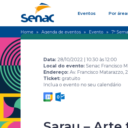
Eventos
Por área
Home
Agenda de eventos
Evento
7ª Sema
Data:
28/10/2022
|
10:30
às
12:00
Local do evento:
Senac Francisco M
Endereço:
Av. Francisco Matarazzo, 
Ticket:
gratuito
Inclua o evento no seu calendário
7ª Semana 
Sarau – Arte