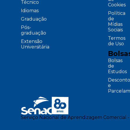
Técnico
Cookies
Idiomas
Política
de
Graduação
Mídias
Pós-
Sociais
graduação
Termos
Extensão
de Uso
Universitária
Bolsa
Bolsas
de
Estudos
Desconto
e
Parcelam
Serviço Nacional de Aprendizagem Comercial -