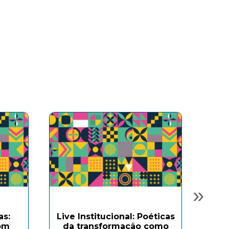
»
as:
Live Institucional: Poéticas
om
da transformação como
Ofi