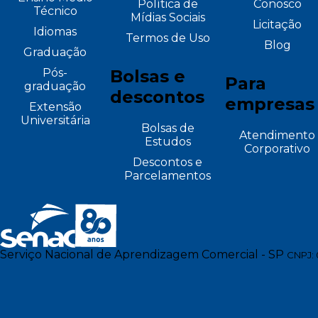
Política de
Conosco
Técnico
Mídias Sociais
Licitação
Idiomas
Termos de Uso
Blog
Graduação
Pós-
Bolsas e
Para
graduação
descontos
empresas
Extensão
Universitária
Bolsas de
Atendimento
Estudos
Corporativo
Descontos e
Parcelamentos
Serviço Nacional de Aprendizagem Comercial - SP
CNPJ: 