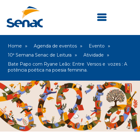
Home
Agenda de eventos
Evento
10ª Semana Senac de Leitura
Atividade
Bate Papo com Ryane Leão: Entre Versos e vozes : A
potência poética na poesia feminina.