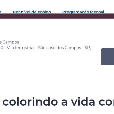
s
Por nível de ensino
Programação Mensal
ana Senac de Leitura
Atividade
Lápis de Cor: colorindo a
os Campos
 - Vila Industrial - São José dos Campos - SP,
Senac de Leitu
: colorindo a vida c