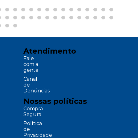
Atendimento
Fale
com a
gente
Canal
de
Denúncias
Nossas políticas
Compra
Segura
Política
de
Privacidade