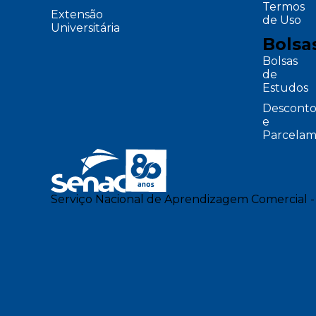
Termos
Extensão
de Uso
Universitária
Bolsa
Bolsas
de
Estudos
Desconto
e
Parcelam
Serviço Nacional de Aprendizagem Comercial -