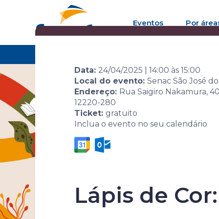
Eventos
Por área
Home
Agenda de eventos
Evento
10ª Sem
Data:
24/04/2025
|
14:00
às
15:00
Local do evento:
Senac São José d
Endereço:
Rua Saigiro Nakamura, 400
12220-280
Ticket:
gratuito
Inclua o evento no seu calendário
10ª Semana 
Lápis de Cor