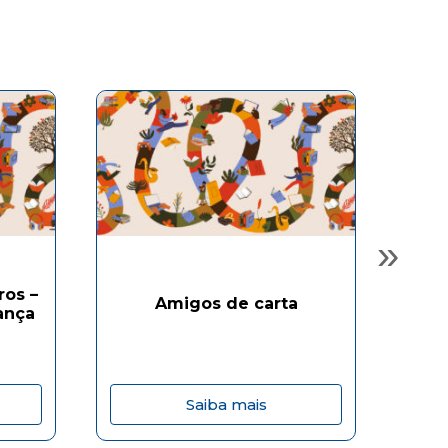
»
ros –
Amigos de carta
ança
Saiba mais