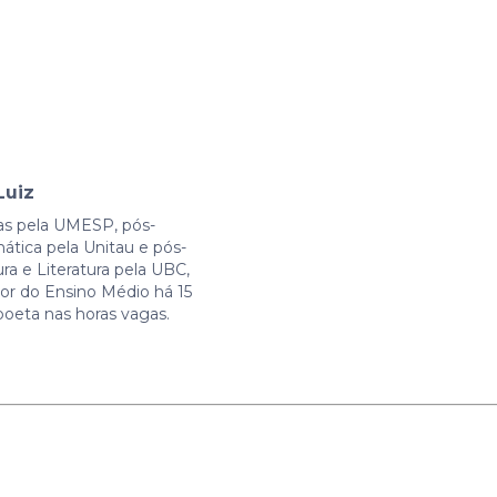
Luiz
as pela UMESP, pós-
tica pela Unitau e pós-
a e Literatura pela UBC,
or do Ensino Médio há 15
poeta nas horas vagas.