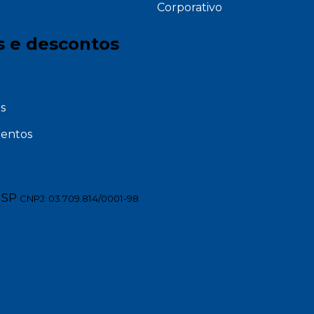
Corporativo
s e descontos
s
entos
 SP
CNPJ: 03.709.814/0001-98