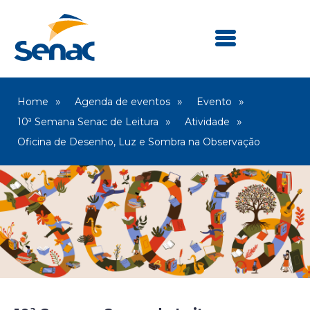
Home
Agenda de eventos
Evento
10ª Semana Senac de Leitura
Atividade
Oficina de Desenho, Luz e Sombra na Observação