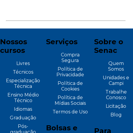
Nossos
Serviços
Sobre o
cursos
Senac
Compra
Segura
Livres
Quem
Política de
Somos
Técnicos
Privacidade
Unidades e
Especialização
Política de
Campi
Técnica
Cookies
Trabalhe
Ensino Médio
Política de
Conosco
Técnico
Mídias Sociais
Licitação
Idiomas
Termos de Uso
Blog
Graduação
Pós-
Bolsas e
Para
graduação