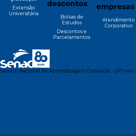
descontos
empresas
Extensão
Universitária
Bolsas de
Atendimento
Estudos
Corporativo
Descontos e
Parcelamentos
Serviço Nacional de Aprendizagem Comercial - SP
CNPJ: 