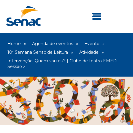
Home
Agenda de eventos
Evento
10ª Semana Senac de Leitura
Atividade
Intervenção: Quem sou eu? | Clube de teatro EMED –
Sessão 2