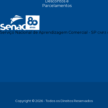
Descontos e
Parcelamentos
Serviço Nacional de Aprendizagem Comercial - SP
CNPJ: 
Copyright © 2026 - Todos os Direitos Reservados