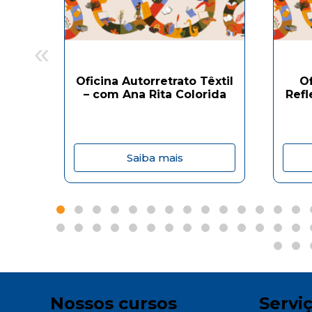
«
Oficina Autorretrato Têxtil
O
– com Ana Rita Colorida
Refl
Saiba mais
Nossos cursos
Servi