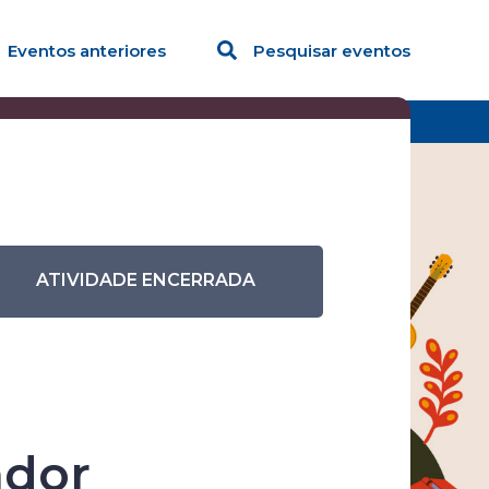
Eventos anteriores
Pesquisar eventos
omputador otimizado e o Projeto de Irrigação
ATIVIDADE ENCERRADA
ra
ador