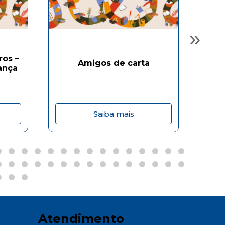
»
ros –
Amigos de carta
ança
Saiba mais
Atendimento