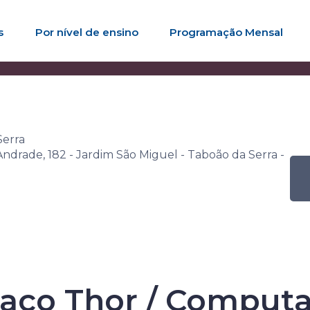
s
Por nível de ensino
Programação Mensal
ana Senac de Leitura
Atividade
Exposição Braço Thor / C
Serra
ndrade, 182 - Jardim São Miguel - Taboão da Serra -
Senac de Leitu
raço Thor / Comput