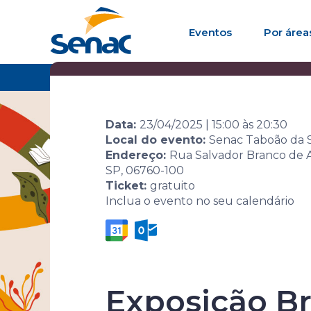
Eventos
Por área
Home
Agenda de eventos
Evento
10ª Sem
Data:
23/04/2025
|
15:00
às
20:30
Local do evento:
Senac Taboão da 
Endereço:
Rua Salvador Branco de A
SP, 06760-100
Ticket:
gratuito
Inclua o evento no seu calendário
10ª Semana 
Exposição B