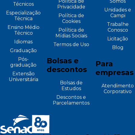
Política de
Somos
Técnicos
Privacidade
Unidades e
Especialização
Política de
Campi
Técnica
Cookies
Trabalhe
Ensino Médio
Política de
Conosco
Técnico
Mídias Sociais
Licitação
Idiomas
Termos de Uso
Blog
Graduação
Pós-
Bolsas e
Para
graduação
descontos
empresas
Extensão
Universitária
Bolsas de
Atendimento
Estudos
Corporativo
Descontos e
Parcelamentos