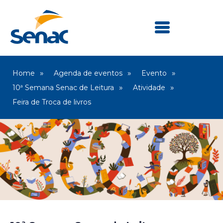
Home
Agenda de eventos
Evento
10ª Semana Senac de Leitura
Atividade
Feira de Troca de livros