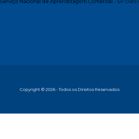
Serviço Nacional de Aprendizagem Comercial - SP
CNPJ: 
Copyright © 2026 - Todos os Direitos Reservados