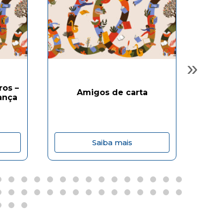
»
ros –
Amigos de carta
ança
Saiba mais