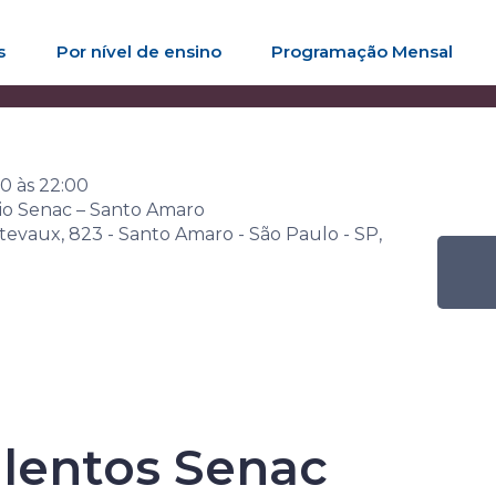
s
Por nível de ensino
Programação Mensal
ana Senac de Leitura
Atividade
Exposição Talentos Senac
00
às
22:00
rio Senac – Santo Amaro
tevaux, 823 - Santo Amaro - São Paulo - SP,
Senac de Leitu
lentos Senac