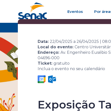
Eventos
Por área
Home
Agenda de eventos
Evento
10ª Sem
Data:
22/04/2025
a
26/04/2025
|
08:
Local do evento:
Centro Universitá
Endereço:
Av. Engenheiro Eusébio S
04696-000
Ticket:
gratuito
Inclua o evento no seu calendário
10ª Semana 
Exposição Ta