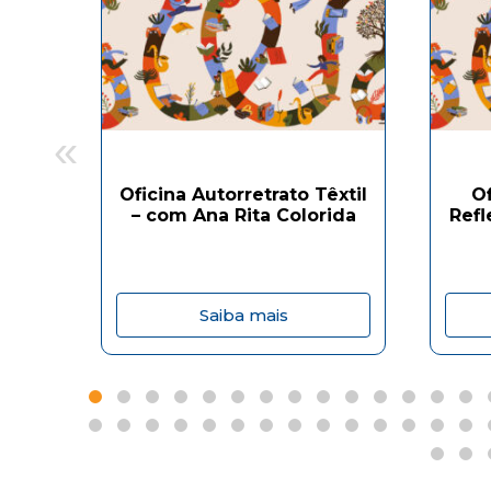
«
Oficina Autorretrato Têxtil
O
– com Ana Rita Colorida
Refl
Saiba mais