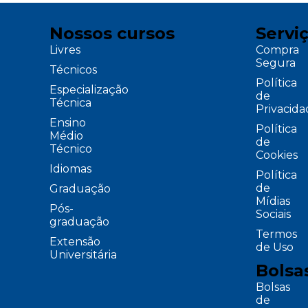
Nossos cursos
Servi
Livres
Compra
Segura
Técnicos
Política
Especialização
de
Técnica
Privacid
Ensino
Política
Médio
de
Técnico
Cookies
Idiomas
Política
de
Graduação
Mídias
Pós-
Sociais
graduação
Termos
Extensão
de Uso
Universitária
Bolsa
Bolsas
de