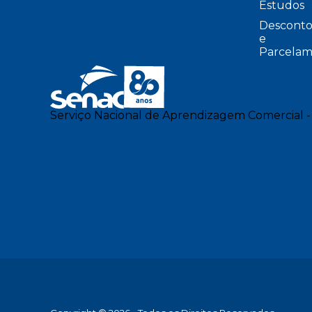
Estudos
Desconto
e
Parcelam
Serviço Nacional de Aprendizagem Comercial -