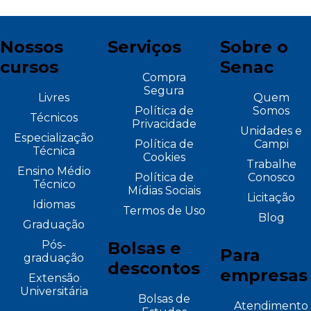
Nossos
Serviços
Sobre o
cursos
Senac
Compra
Segura
Livres
Quem
Política de
Somos
Técnicos
Privacidade
Unidades e
Especialização
Política de
Campi
Técnica
Cookies
Trabalhe
Ensino Médio
Política de
Conosco
Técnico
Mídias Sociais
Licitação
Idiomas
Termos de Uso
Blog
Graduação
Pós-
Bolsas e
Para
graduação
descontos
empresas
Extensão
Universitária
Bolsas de
Atendimento