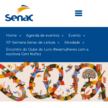
Home
Agenda de eventos
Evento
10ª Semana Senac de Leitura
Atividade
Encontro do Clube do Livro #leiamulheres com a
escritora Geni Núñez